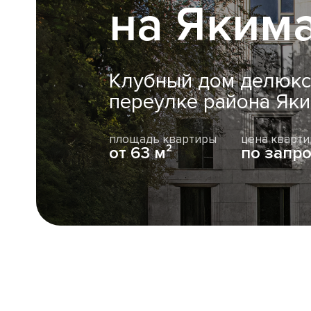
на Яким
Клубный дом делюкс-
переулке района Як
площадь квартиры
цена кварт
от 63 м²
по запро