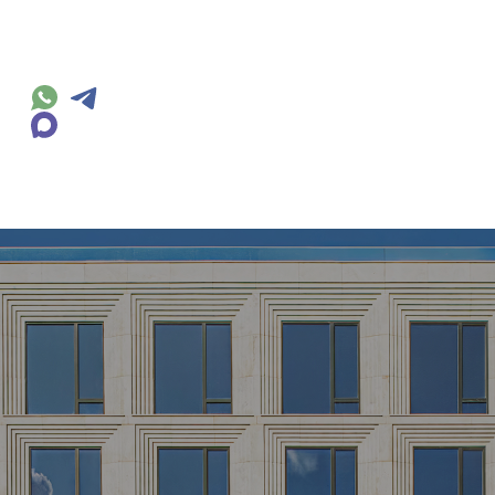
Презентация
Галерея
Инфра
Расположение
Места рядо
Этапы строительства
Ипот