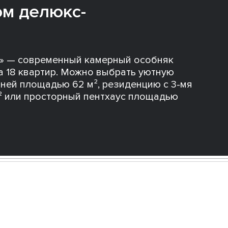
ом делюкс-
е» — современный камерный особняк
а 18 квартир. Можно выбрать уютную
льней площадью 62 м², резиденцию с 3-мя
² или просторный пентхаус площадью