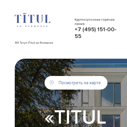
Круглосуточная горячая
линия
+7 (495) 151-00-
55
ЖК Титул (Titul) на Якиманке
Посмотреть на карте
«TITUL