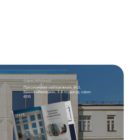
структура
Эксперты о проекте
Отделка
м
Статья
Застройщик
ека
Офис Whitewill:
Пресненская набережная, 6с2,
Башня «Империя», 3-й подъезд, офис
4315