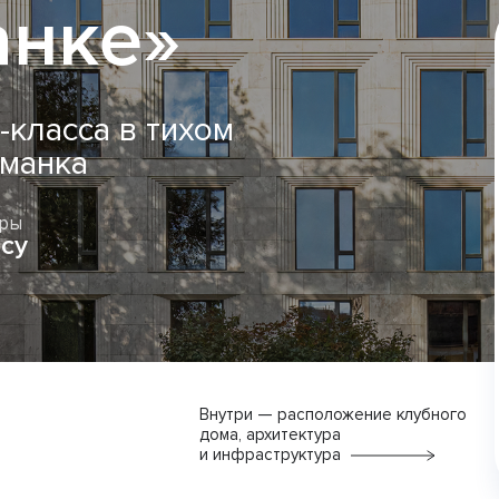
анке»
класса в тихом
иманка
иры
су
Внутри — расположение клубного
дома, архитектура
и инфраструктура