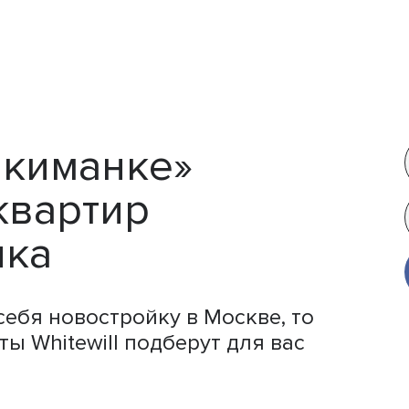
Якиманке»
квартир
ика
себя новостройку в Москве, то
ты Whitewill подберут для вас